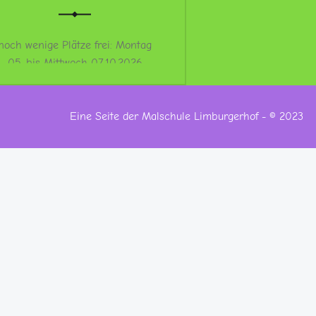
noch wenige Plätze frei: Montag
05. bis Mittwoch 07.10.2026
“ArtSpace – Malschule in den Herbstferien”
Weiterlesen
…
Eine Seite der Malschule Limburgerhof - © 2023