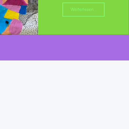
“Kunst bewegt!”
Weiterlesen
…