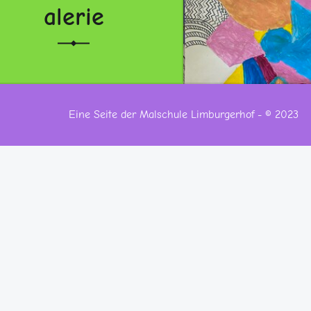
alerie
analog oder virtuell
realer Raum oder online
Eine Seite der Malschule Limburgerhof - © 2023
“Kunst bewegt – Werkschau und Produzentengalerie”
Weiterlesen
…