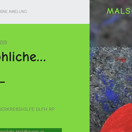
OH, DU FRÖHLICHE… – MA
MALS
BINE AMELUNG
für Kinder und Jugendliche
ZED
öhliche…
DERKREBSHILFE DLFH RP
sgesägte Holzfiguren in